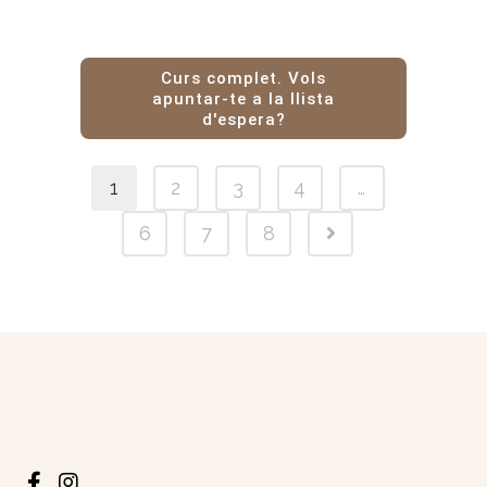
Curs complet. Vols
apuntar-te a la llista
d'espera?
1
2
3
4
…
6
7
8