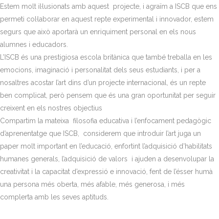
Estem molt il·lusionats amb aquest projecte, i agraïm a ISCB que ens
permeti col·laborar en aquest repte experimental i innovador, estem
segurs que això aportarà un enriquiment personal en els nous
alumnes i educadors.
L’ISCB és una prestigiosa escola britànica que també treballa en les
emocions, imaginació i personalitat dels seus estudiants, i per a
nosaltres acostar l’art dins d’un projecte internacional, és un repte
ben complicat, però pensem que és una gran oportunitat per seguir
creixent en els nostres objectius
Compartim la mateixa filosofia educativa i l’enfocament pedagògic
d’aprenentatge que ISCB, considerem que introduir l’art juga un
paper molt important en l’educació, enfortint l’adquisició d’habilitats
humanes generals, l’adquisició de valors i ajuden a desenvolupar la
creativitat i la capacitat d’expressió e innovació, fent de l’ésser humà
una persona més oberta, més afable, més generosa, i més
complerta amb les seves aptituds.