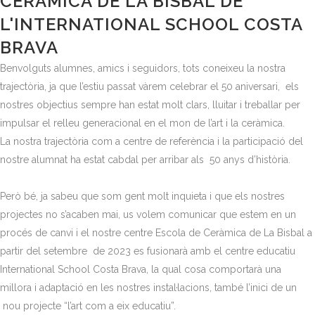
CERÀMICA DE LA BISBAL DE
L'INTERNATIONAL SCHOOL COSTA
BRAVA
Benvolguts alumnes, amics i seguidors, tots coneixeu la nostra
trajectòria, ja que l’estiu passat vàrem celebrar el 50 aniversari, els
nostres objectius sempre han estat molt clars, lluitar i treballar per
impulsar el relleu generacional en el mon de l’art i la ceràmica.
La nostra trajectòria com a centre de referència i la participació del
nostre alumnat ha estat cabdal per arribar als 50 anys d’història.
Però bé, ja sabeu que som gent molt inquieta i que els nostres
projectes no s’acaben mai, us volem comunicar que estem en un
procés de canvi i el nostre centre Escola de Ceràmica de La Bisbal a
partir del setembre de 2023 es fusionarà amb el centre educatiu
International School Costa Brava, la qual cosa comportarà una
millora i adaptació en les nostres instal·lacions, també l’inici de un
nou projecte “l’art com a eix educatiu”.