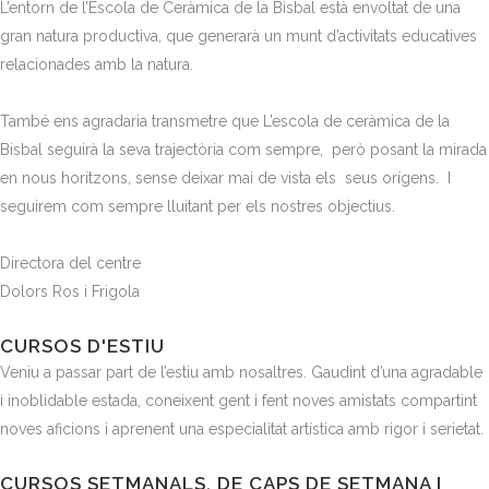
L’entorn de l’Escola de Ceràmica de la Bisbal està envoltat de una
gran natura productiva, que generarà un munt d’activitats educatives
relacionades amb la natura.
També ens agradaria transmetre que L’escola de ceràmica de la
Bisbal seguirà la seva trajectòria com sempre, però posant la mirada
en nous horitzons, sense deixar mai de vista els seus orígens. I
seguirem com sempre lluitant per els nostres objectius.
Directora del centre
Dolors Ros i Frigola
CURSOS D'ESTIU
Veniu a passar part de l’estiu amb nosaltres. Gaudint d’una agradable
i inoblidable estada, coneixent gent i fent noves amistats compartint
noves aficions i aprenent una especialitat artística amb rigor i serietat.
CURSOS SETMANALS, DE CAPS DE SETMANA I