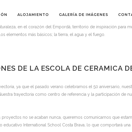
IÓN
ALOJAMIENTO
GALERÍA DE IMÁGENES
CONT
turaleza, en el corazón del Empordá, territorio de inspiración para mu
os elementos más básicos; la tierra, el agua y el fuego.
NES DE LA ESCOLA DE CERAMICA D
ctoria, ya que el pasado verano celebramos el 50 aniversario, nuestr
Nuestra trayectoria como centro de referencia y la participación de n
os proyectos no se acaban nunca, queremos comunicarnos que estam
ro educativo International School Costa Brava, lo que comportará una 