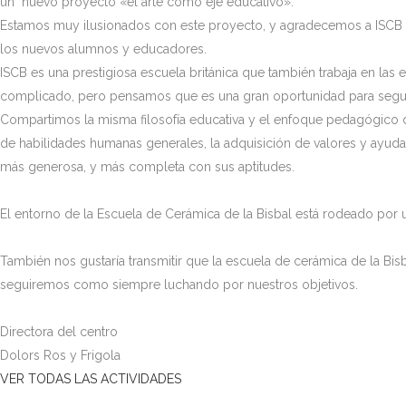
un nuevo proyecto «el arte como eje educativo».
Estamos muy ilusionados con este proyecto, y agradecemos a ISCB q
los nuevos alumnos y educadores.
ISCB es una prestigiosa escuela británica que también trabaja en las
complicado, pero pensamos que es una gran oportunidad para segui
Compartimos la misma filosofía educativa y el enfoque pedagógico de
de habilidades humanas generales, la adquisición de valores y ayuda
más generosa, y más completa con sus aptitudes.
El entorno de la Escuela de Cerámica de la Bisbal está rodeado por u
También nos gustaría transmitir que la escuela de cerámica de la Bis
seguiremos como siempre luchando por nuestros objetivos.
Directora del centro
Dolors Ros y Frigola
VER TODAS LAS ACTIVIDADES