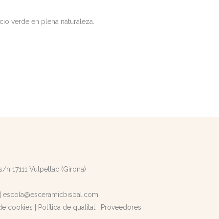
cio verde en plena naturaleza.
 s/n 17111 Vulpellac (Girona)
|
escola@esceramicbisbal.com
 de cookies
|
Política de qualitat
|
Proveedores