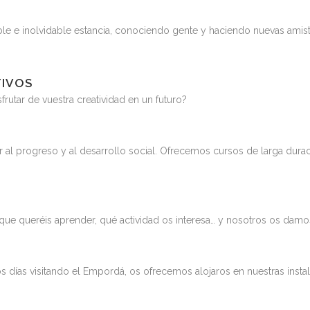
ble e inolvidable estancia, conociendo gente y haciendo nuevas ami
TIVOS
frutar de vuestra creatividad en un futuro?
r al progreso y al desarrollo social. Ofrecemos cursos de larga duraci
 que queréis aprender, qué actividad os interesa… y nosotros os dam
nos días visitando el Empordá, os ofrecemos alojaros en nuestras inst