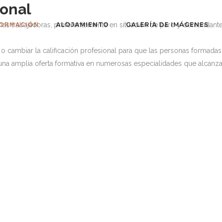
ional
rsonas trabajadoras, preferentemente en situación de paro y demanda
ORMACIÓN
ALOJAMIENTO
GALERÍA DE IMÁGENES
 o cambiar la calificación profesional para que las personas formada
 una amplia oferta formativa en numerosas especialidades que alcanza