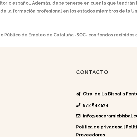
erritorio español. Además, debe tenerse en cuenta que tendrán
de la formación profesional en los estados miembros de la Uni
io Público de Empleo de Cataluña -SOC- con fondos recibidos d
CONTACTO
Ctra. de La Bisbal a Font
972 642 514
info@esceramicbisbal.
Política de privadesa
|
Polít
Proveedores