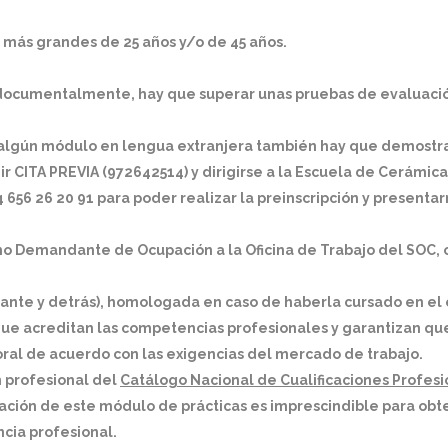
 más grandes de 25 años y/o de 45 años.
ar documentalmente, hay que superar unas pruebas de evaluac
a algún módulo en lengua extranjera también hay que demostra
r CITA PREVIA (972642514) y dirigirse a la Escuela de Cerámica 
656 26 20 91 para poder realizar la preinscripción y presenta
como Demandante de Ocupación a la Oficina de Trabajo del SOC
elante y detrás), homologada en caso de haberla cursado en el 
 que acreditan las competencias profesionales y garantizan que
boral de acuerdo con las exigencias del mercado de trabajo.
n profesional del
Catálogo Nacional de Cualificaciones Profes
ción de este módulo de prácticas es imprescindible para obtene
cia profesional.