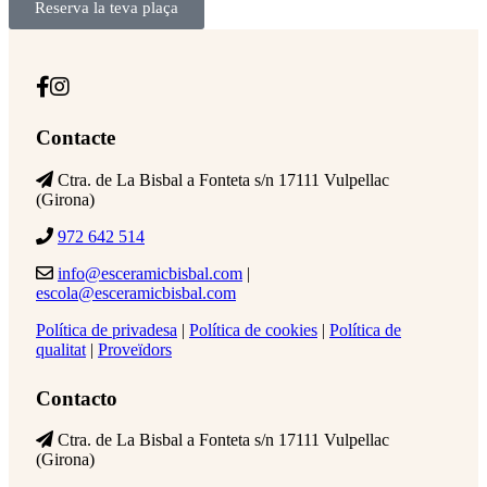
Reserva la teva plaça
Contacte
Ctra. de La Bisbal a Fonteta s/n 17111 Vulpellac
(Girona)
972 642 514
info@esceramicbisbal.com
|
escola@esceramicbisbal.com
Política de privadesa
|
Política de cookies
|
Política de
qualitat
|
Proveïdors
Contacto
Ctra. de La Bisbal a Fonteta s/n 17111 Vulpellac
(Girona)