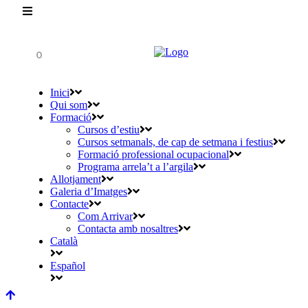
0
Inici
Qui som
Formació
Cursos d’estiu
Cursos setmanals, de cap de setmana i festius
Formació professional ocupacional
Programa arrela’t a l’argila
Allotjament
Galeria d’Imatges
Contacte
Com Arrivar
Contacta amb nosaltres
Català
Español