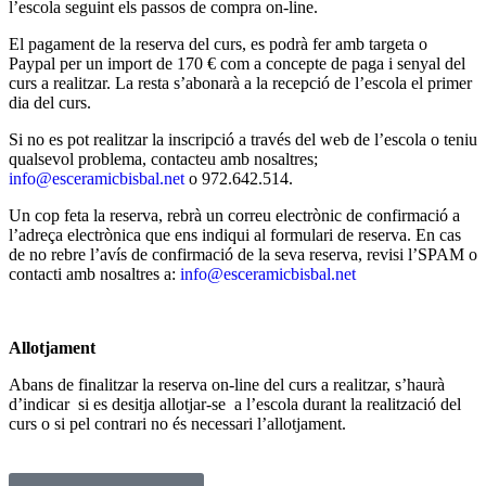
l’escola seguint els passos de compra on-line.
El pagament de la reserva del curs, es podrà fer amb targeta o
Paypal per un import de 170 € com a concepte de paga i senyal del
curs a realitzar. La resta s’abonarà a la recepció de l’escola el primer
dia del curs.
Si no es pot realitzar la inscripció a través del web de l’escola o teniu
qualsevol problema, contacteu amb nosaltres;
info@esceramicbisbal.net
o 972.642.514.
Un cop feta la reserva, rebrà un correu electrònic de confirmació a
l’adreça electrònica que ens indiqui al formulari de reserva. En cas
de no rebre l’avís de confirmació de la seva reserva, revisi l’SPAM o
contacti amb nosaltres a:
info@esceramicbisbal.net
Allotjament
Abans de finalitzar la reserva on-line del curs a realitzar, s’haurà
d’indicar si es desitja allotjar-se a l’escola durant la realització del
curs o si pel contrari no és necessari l’allotjament.