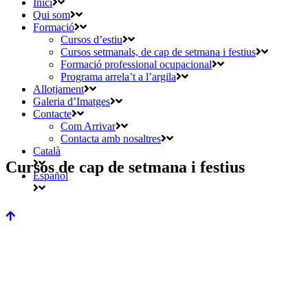
Inici
Qui som
Formació
Cursos d’estiu
Cursos setmanals, de cap de setmana i festius
Formació professional ocupacional
Programa arrela’t a l’argila
Allotjament
Galeria d’Imatges
Contacte
Com Arrivar
Contacta amb nosaltres
Català
Cursos de cap de setmana i festius
Español