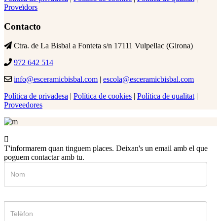
Proveïdors
Contacto
Ctra. de La Bisbal a Fonteta s/n 17111 Vulpellac (Girona)
972 642 514
info@esceramicbisbal.com
|
escola@esceramicbisbal.com
Política de privadesa
|
Política de cookies
|
Política de qualitat
|
Proveedores
T'informarem quan tinguem places. Deixan's un email amb el que
poguem contactar amb tu.