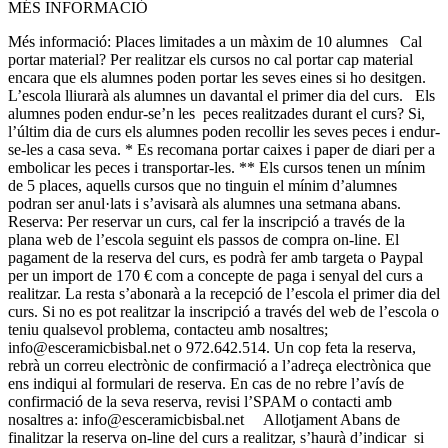
MÉS INFORMACIÓ
Més informació: Places limitades a un màxim de 10 alumnes Cal
portar material? Per realitzar els cursos no cal portar cap material
encara que els alumnes poden portar les seves eines si ho desitgen.
L’escola lliurarà als alumnes un davantal el primer dia del curs. Els
alumnes poden endur-se’n les peces realitzades durant el curs? Si,
l’últim dia de curs els alumnes poden recollir les seves peces i endur-
se-les a casa seva. * Es recomana portar caixes i paper de diari per a
embolicar les peces i transportar-les. ** Els cursos tenen un mínim
de 5 places, aquells cursos que no tinguin el mínim d’alumnes
podran ser anul·lats i s’avisarà als alumnes una setmana abans.
Reserva: Per reservar un curs, cal fer la inscripció a través de la
plana web de l’escola seguint els passos de compra on-line. El
pagament de la reserva del curs, es podrà fer amb targeta o Paypal
per un import de 170 € com a concepte de paga i senyal del curs a
realitzar. La resta s’abonarà a la recepció de l’escola el primer dia del
curs. Si no es pot realitzar la inscripció a través del web de l’escola o
teniu qualsevol problema, contacteu amb nosaltres;
info@esceramicbisbal.net o 972.642.514. Un cop feta la reserva,
rebrà un correu electrònic de confirmació a l’adreça electrònica que
ens indiqui al formulari de reserva. En cas de no rebre l’avís de
confirmació de la seva reserva, revisi l’SPAM o contacti amb
nosaltres a: info@esceramicbisbal.net Allotjament Abans de
finalitzar la reserva on-line del curs a realitzar, s’haurà d’indicar si