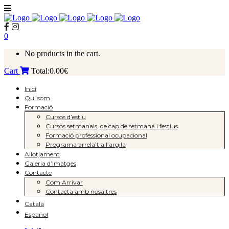
0
No products in the cart.
Cart
Total:
0.00
€
Inici
Qui som
Formació
Cursos d’estiu
Cursos setmanals, de cap de setmana i festius
Formació professional ocupacional
Programa arrela’t a l’argila
Allotjament
Galeria d’Imatges
Contacte
Com Arrivar
Contacta amb nosaltres
Català
Español