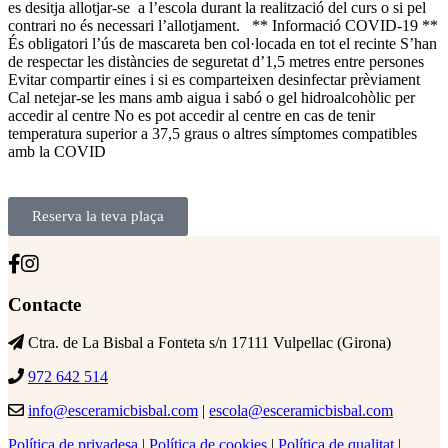
es desitja allotjar-se a l’escola durant la realització del curs o si pel
contrari no és necessari l’allotjament. ** Informació COVID-19 **
És obligatori l’ús de mascareta ben col·locada en tot el recinte S’han
de respectar les distàncies de seguretat d’1,5 metres entre persones
Evitar compartir eines i si es comparteixen desinfectar prèviament
Cal netejar-se les mans amb aigua i sabó o gel hidroalcohòlic per
accedir al centre No es pot accedir al centre en cas de tenir
temperatura superior a 37,5 graus o altres símptomes compatibles
amb la COVID
Reserva la teva plaça
Contacte
Ctra. de La Bisbal a Fonteta s/n 17111 Vulpellac (Girona)
972 642 514
info@esceramicbisbal.com
|
escola@esceramicbisbal.com
Política de privadesa
|
Política de cookies
|
Política de qualitat
|