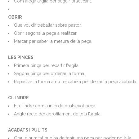
Com afegir argila per seguir practicant.
OBRIR
Que vol dir treballar sobre pastor.
Obrir segons la peça a realitzar.
Marcar per saber la mesura de la peça.
LES PINCES
Primera pinça per repartir l’argila.
Segona pinça per ordenar la forma.
Repassar la forma amb l’escabeta per deixar la peça acabada.
CILINDRE
El cilindre com a inici de qualsevol peça.
Angle recte per aprofitament de tota l’argila.
ACABATS I PULITS
Grau d’humitat que ha de tenir una peça per poder polir-la.