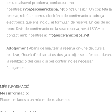
teniu qualsevol problema, contacteu amb
nosaltres;
info@esceramicbisbal.net
o 972.642.514. Un cop feta la
reserva, rebrà un correu electrònic de confirmació a l’adreça
electrònica que ens indiqui al formulari de reserva. En cas de no
rebre l’avís de confirmació de la seva reserva, revisi l’SPAM o
contacti amb nosaltres a:
info@esceramicbisbal.net
Allotjament
Abans de finalitzar la reserva on-line del curs a
realitzar, s’haurà d’indicar si es desitja allotjar-se a l’escola durant
la realització del curs o si pel contrari no és necessari
l’allotjament.
MÉS INFORMACIÓ
Més informació:
Places limitades a un màxim de 10 alumnes