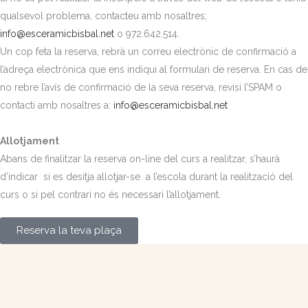
qualsevol problema, contacteu amb nosaltres;
info@esceramicbisbal.net
o 972.642.514.
Un cop feta la reserva, rebrà un correu electrònic de confirmació a
l’adreça electrònica que ens indiqui al formulari de reserva. En cas de
no rebre l’avís de confirmació de la seva reserva, revisi l’SPAM o
contacti amb nosaltres a:
info@esceramicbisbal.net
Allotjament
Abans de finalitzar la reserva on-line del curs a realitzar, s’haurà
d’indicar si es desitja allotjar-se a l’escola durant la realització del
curs o si pel contrari no és necessari l’allotjament.
Reserva la teva plaça