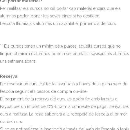
Cal portar material?
Per realitzar els cursos no cal portar cap material encara que els
alumnes poden portar les seves eines si ho desitgen.
L’escola lliurarà als alumnes un davantal el primer dia del curs.
** Els cursos tenen un mínim de 5 places, aquells cursos que no
tinguin el mínim d’alumnes podran ser anul·lats i s’avisarà als alumnes
una setmana abans.
Reserva:
Per reservar un curs, cal fer la inscripció a través de la plana web de
l’escola seguint els passos de compra on-line.
El pagament de la reserva del curs, es podrà fer amb targeta o
Paypal per un import de 170 € com a concepte de paga i senyal del
curs a realitzar. La resta s’abonarà a la recepció de l’escola el primer
dia del curs.
Si no es pot realitzar la inscripció a través del web de l’escola o teniu