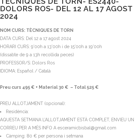
TÈCNIQUES DE TORN- ES2440-
DOLORS ROS- DEL 12 AL 17 AGOST
2024
NOM CURS: TÈCNIQUES DE TORN
DATA CURS: Del 12 a 17 agost 2024
HORARI CURS: 9’00h a 13’00h i de 15’00h a 19’00h
(dissabte de 9 a 13h recollida peces)
PROFESSOR/S: Dolors Ros
IDIOMA: Español / Català
Preu curs
495 € + Material 30 € – Total 525 €
PREU ALLOTJAMENT (opcional):
Residència:
AQUESTA SETMANA L’ALLOTJAMENT ESTÀ COMPLET, ENVIEU UN
CORREU PER A MÉS INFO A esceramicbisbal@gmail.com
Càmping: 80 € per persona i setmana