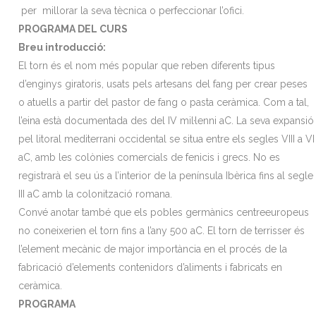
per millorar la seva tècnica o perfeccionar l’ofici.
PROGRAMA DEL CURS
Breu introducció:
El torn és el nom més popular que reben diferents tipus
d’enginys giratoris, usats pels artesans del fang per crear peses
o atuells a partir del pastor de fang o pasta ceràmica. Com a tal,
l’eina està documentada des del IV mil·lenni aC. La seva expansió
pel litoral mediterrani occidental se situa entre els segles VIII a VI
aC, amb les colònies comercials de fenicis i grecs. No es
registrarà el seu ús a l’interior de la península Ibèrica fins al segle
III aC amb la colonització romana.
Convé anotar també que els pobles germànics centreeuropeus
no coneixerien el torn fins a l’any 500 aC. El torn de terrisser és
l’element mecànic de major importància en el procés de la
fabricació d’elements contenidors d’aliments i fabricats en
ceràmica.
PROGRAMA