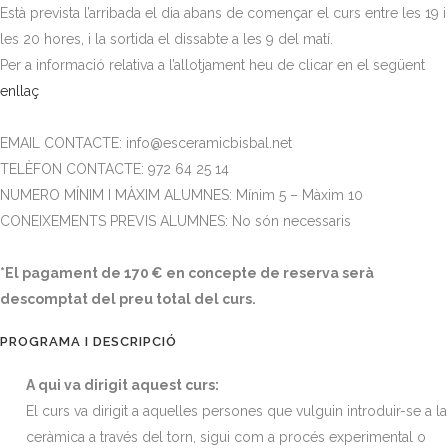
Està prevista l’arribada el dia abans de començar el curs entre les 19 i
les 20 hores, i la sortida el dissabte a les 9 del matí.
Per a informació relativa a l’allotjament heu de clicar en el següent
enllaç
EMAIL CONTACTE: info@esceramicbisbal.net
TELÈFON CONTACTE: 972 64 25 14
NUMERO MÍNIM I MÀXIM ALUMNES: Mínim 5 – Màxim 10
CONEIXEMENTS PREVIS ALUMNES: No són necessaris
*El pagament de 170 € en concepte de reserva serà
descomptat del preu total del curs.
PROGRAMA I DESCRIPCIÓ
A qui va dirigit aquest curs:
El curs va dirigit a aquelles persones que vulguin introduir-se a la
ceràmica a través del torn, sigui com a procés experimental o