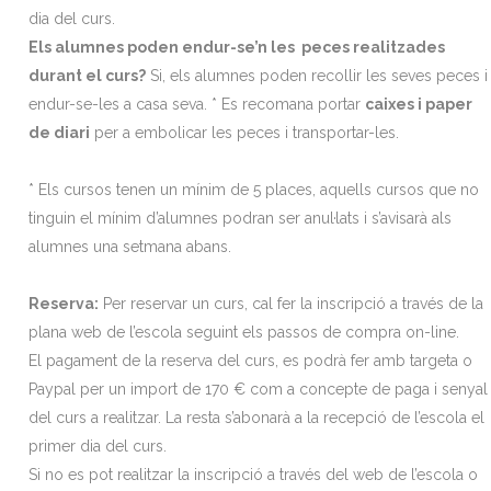
dia del curs.
Els alumnes poden endur-se’n les peces realitzades
durant el curs?
Si, els alumnes poden recollir les seves peces i
endur-se-les a casa seva. * Es recomana portar
caixes i paper
de diari
per a embolicar les peces i transportar-les.
* Els cursos tenen un mínim de 5 places, aquells cursos que no
tinguin el mínim d’alumnes podran ser anul·lats i s’avisarà als
alumnes una setmana abans.
Reserva:
Per reservar un curs, cal fer la inscripció a través de la
plana web de l’escola seguint els passos de compra on-line.
El pagament de la reserva del curs, es podrà fer amb targeta o
Paypal per un import de 170 € com a concepte de paga i senyal
del curs a realitzar. La resta s’abonarà a la recepció de l’escola el
primer dia del curs.
Si no es pot realitzar la inscripció a través del web de l’escola o