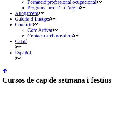
Formació professional ocupacional
Programa arrela’t a l’argila
Allotjament
Galeria d’Imatges
Contacte
Com Arrivar
Contacta amb nosaltres
Català
Español
Cursos de cap de setmana i festius