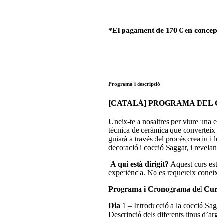
*El pagament de 170 € en concept
Programa i descripció
[CATALÀ] PROGRAMA DEL 
Uneix-te a nosaltres per viure una 
tècnica de ceràmica que converteix c
guiarà a través del procés creatiu i le
decoració i cocció Saggar, i revelan
A qui està dirigit?
Aquest curs est
experiència. No es requereix coneix
Programa i Cronograma del Cu
Dia 1
– Introducció a la cocció Sagg
Descripció dels diferents tipus d’arg