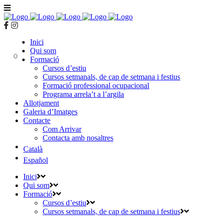
Inici
Qui som
0
Formació
Cursos d’estiu
Cursos setmanals, de cap de setmana i festius
Formació professional ocupacional
Programa arrela’t a l’argila
Allotjament
Galeria d’Imatges
Contacte
Com Arrivar
Contacta amb nosaltres
Català
Español
Inici
Qui som
Formació
Cursos d’estiu
Cursos setmanals, de cap de setmana i festius