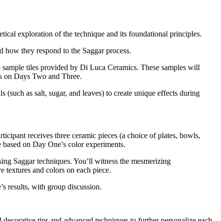
etical exploration of the technique and its foundational principles.
nd how they respond to the Saggar process.
two sample tiles provided by Di Luca Ceramics. These samples will
ces on Days Two and Three.
s (such as salt, sugar, and leaves) to create unique effects during
ticipant receives three ceramic pieces (a choice of plates, bowls,
ate based on Day One’s color experiments.
using Saggar techniques. You’ll witness the mesmerizing
ive textures and colors on each piece.
’s results, with group discussion.
 decorative tips and advanced techniques to further personalize each