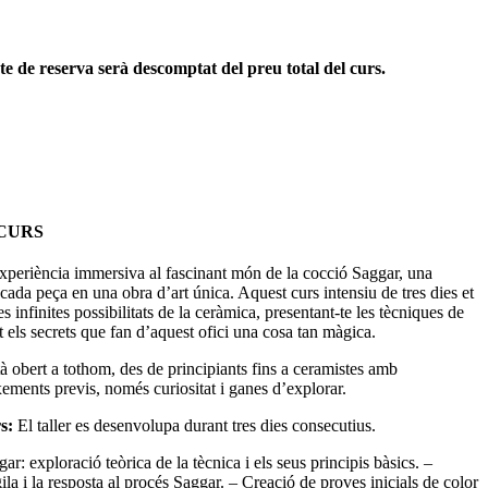
e de reserva serà descomptat del preu total del curs.
CURS
experiència immersiva al fascinant món de la cocció Saggar, una
ada peça en una obra d’art única. Aquest curs intensiu de tres dies et
s infinites possibilitats de
la ceràmica, presentant-te les tècniques de
t els secrets que fan d’aquest ofici una cosa tan màgica.
à obert a tothom, des de principiants fins a ceramistes amb
ements previs, només curiositat i ganes d’explorar.
rs:
El taller es desenvolupa durant tres dies consecutius.
ar: exploració teòrica de la tècnica i els seus principis bàsics.
–
ila i la resposta al procés Saggar.
– Creació de proves inicials de color