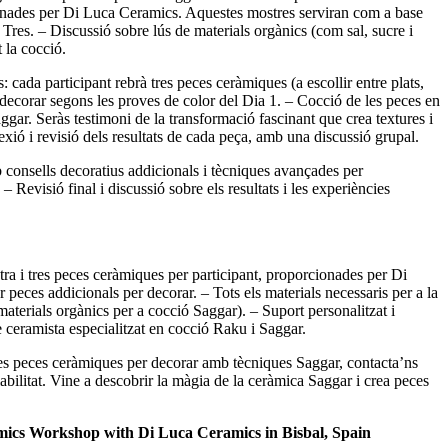
onades per Di Luca Ceramics. Aquestes mostres serviran com a base
i Tres.
– Discussió sobre lús de materials orgànics (com sal, sucre i
t la cocció.
 cada participant rebrà tres peces ceràmiques (a escollir entre plats,
r decorar segons les proves de color del Dia 1.
– Cocció de les peces en
ggar. Seràs testimoni de la transformació fascinant que crea textures i
exió i revisió dels resultats de cada peça, amb una discussió grupal.
 consells decoratius addicionals i tècniques avançades per
.
– Revisió final i discussió sobre els resultats i les experiències
ra i tres peces ceràmiques per participant, proporcionades per Di
 peces addicionals per decorar.
– Tots els materials necessaris per a la
 materials orgànics per a cocció Saggar).
– Suport personalitzat i
 ceramista especialitzat en cocció Raku i Saggar.
ies peces ceràmiques per decorar amb tècniques Saggar, contacta’ns
abilitat.
Vine a descobrir la màgia de la ceràmica Saggar i crea peces
cs Workshop with Di Luca Ceramics in Bisbal, Spain