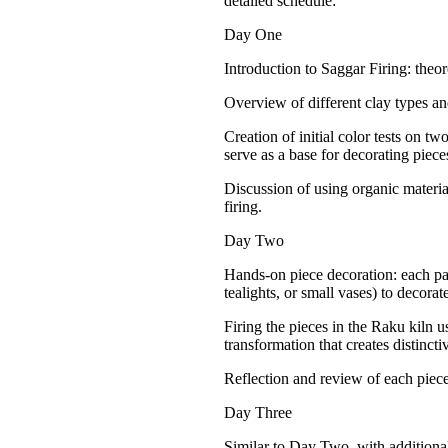
detailed schedule:
Day One
Introduction to Saggar Firing: theor
Overview of different clay types a
Creation of initial color tests on 
serve as a base for decorating pie
Discussion of using organic material
firing.
Day Two
Hands-on piece decoration: each par
tealights, or small vases) to decor
Firing the pieces in the Raku kiln 
transformation that creates distinct
Reflection and review of each piece
Day Three
Similar to Day Two, with additional