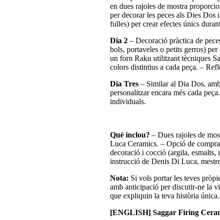
en dues rajoles de mostra proporci
per decorar les peces als Dies Dos 
fulles) per crear efectes únics duran
Dia 2
– Decoració pràctica de peces:
bols, portaveles o petits gerros) pe
un forn Raku utilitzant tècniques Sa
colors distintius a cada peça.
– Refl
Dia Tres
– Similar al Dia Dos, amb
personalitzar encara més cada peça
individuals.
Què inclou?
– Dues rajoles de most
Luca Ceramics.
– Opció de comprar
decoració i cocció (argila, esmalts,
instrucció de Denis Di Luca, mestre
Nota:
Si vols portar les teves pròp
amb anticipació per discutir-ne la vi
que expliquin la teva història única.
[ENGLISH] Saggar Firing Cerami