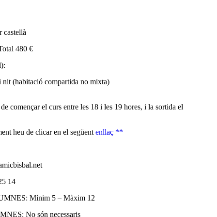
 castellà
Total 480 €
):
 nit (habitació compartida no mixta)
 de començar el curs entre les 18 i les 19 hores, i la sortida el
ament heu de clicar en el següent
enllaç **
icbisbal.net
5 14
NES: Mínim 5 – Màxim 12
S: No són necessaris