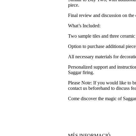
piece.
Final review and discussion on the
What’s Included:
Two sample tiles and three ceramic
Option to purchase additional piece
All necessary materials for decorati
Personalized support and instructi
Saggar firing.
Please Note: If you would like to 
contact us beforehand to discuss feas
Come discover the magic of Saggar c
MÉS INFORMACIÓ