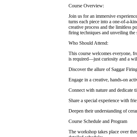
Course Overview:
Join us for an immersive experience
turns each piece into a one-of-a-ki
creative process and the limitless p
firing techniques and unveiling the 
Who Should Attend:
This course welcomes everyone, fr
is required—just curiosity and a will
Discover the allure of Saggar Firin
Engage in a creative, hands-on acti
Connect with nature and dedicate t
Share a special experience with fri
Deepen their understanding of ceram
Course Schedule and Program
The workshop takes place over three