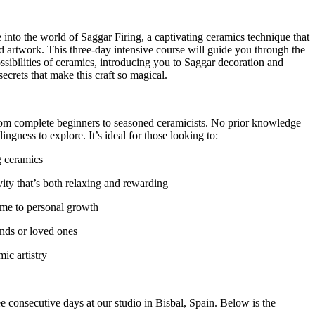
 into the world of Saggar Firing, a captivating ceramics technique that
nd artwork. This three-day intensive course will guide you through the
ossibilities of ceramics, introducing you to Saggar decoration and
secrets that make this craft so magical.
om complete beginners to seasoned ceramicists. No prior knowledge
ingness to explore. It’s ideal for those looking to:
g ceramics
vity that’s both relaxing and rewarding
ime to personal growth
ends or loved ones
ic artistry
 consecutive days at our studio in Bisbal, Spain. Below is the