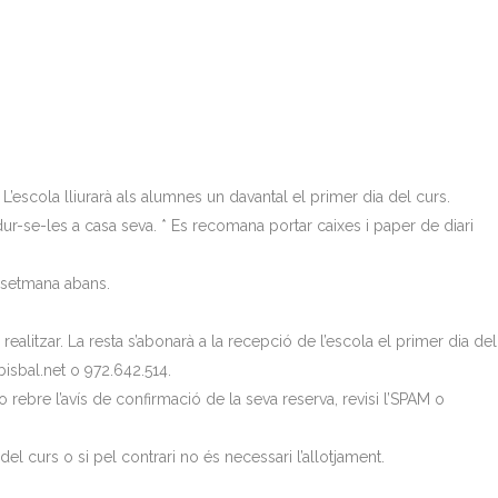
L’escola lliurarà als alumnes un davantal el primer dia del curs.
ur-se-les a casa seva. * Es recomana portar caixes i paper de diari
a setmana abans.
litzar. La resta s’abonarà a la recepció de l’escola el primer dia del
bisbal.net o 972.642.514.
 rebre l’avís de confirmació de la seva reserva, revisi l’SPAM o
 del curs o si pel contrari no és necessari l’allotjament.