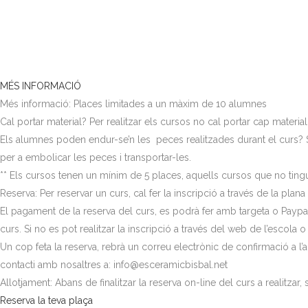
MÉS INFORMACIÓ
Més informació: Places limitades a un màxim de 10 alumnes
Cal portar material? Per realitzar els cursos no cal portar cap materi
Els alumnes poden endur-se’n les peces realitzades durant el curs? Si
per a embolicar les peces i transportar-les.
** Els cursos tenen un mínim de 5 places, aquells cursos que no tingu
Reserva: Per reservar un curs, cal fer la inscripció a través de la pl
El pagament de la reserva del curs, es podrà fer amb targeta o Paypal
curs. Si no es pot realitzar la inscripció a través del web de l’esco
Un cop feta la reserva, rebrà un correu electrònic de confirmació a l’a
contacti amb nosaltres a: info@esceramicbisbal.net
Allotjament: Abans de finalitzar la reserva on-line del curs a realitzar, s
Reserva la teva plaça