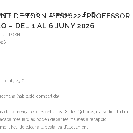
NT DE TORN – ES2622- PROFESSOR
ACTE
CATALÀ
ESPAÑOL
0
 – DEL 1 AL 6 JUNY 2026
 DE TORN
026
– Total 525 €
 setmana (habitació compartida)
ns de començar el curs entre les 18 i les 19 hores, i la sortida l’últim
s acaba més tard es poden deixar les maletes a recepció.
tjament heu de clicar a la pestanya d’allotjament