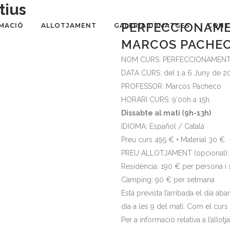
tius
PERFECCIONAME
MACIÓ
ALLOTJAMENT
GALERIA D’IMATGES
CONT
MARCOS PACHECO
NOM CURS: PERFECCIONAMENT
DATA CURS: del 1 a 6 Juny de 2
PROFESSOR: Marcos Pacheco
HORARI CURS: 9’00h a 15h.
Dissabte al matí (9h-13h)
IDIOMA: Español / Català
Preu curs 495 € + Material 30 € 
PREU ALLOTJAMENT (opcional):
Residència: 190 € per persona i
Càmping: 90 € per setmana
Està prevista l’arribada el dia aba
dia a les 9 del matí. Com el cur
Per a informació relativa a l’allo