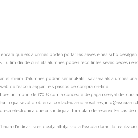
al encara que els alumnes poden portar les seves eines si ho desitgen. 
, l’últim dia de curs els alumnes poden recollir les seves peces i end
in el mínim d’alumnes podran ser anul·lats i s’avisarà als alumnes un
ana web de l’escola seguint els passos de compra on-line.
 per un import de 170 € com a concepte de paga i senyal del curs a rea
la o teniu qualsevol problema, contacteu amb nosaltres; info@esceramic
dreça electrònica que ens indiqui al formulari de reserva. En cas de no
’haurà d’indicar si es desitja allotjar-se a l’escola durant la realització