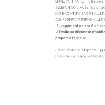
EMAIL CONTACTE: info@escerami
TELÈFON CONTACTE: 972 64 25
NÚMERO MÍNIM I MÀXIM ALUMNES
CONEIXEMENTS PREVIS ALUMNES:
*El pagament de 170 € en con
*A l’estiu no disposem d’habi
propers a l’Escola:
Can Quim (Bisbal Emporda) +34
Hotel Mar de Tasmania (Bisbal 