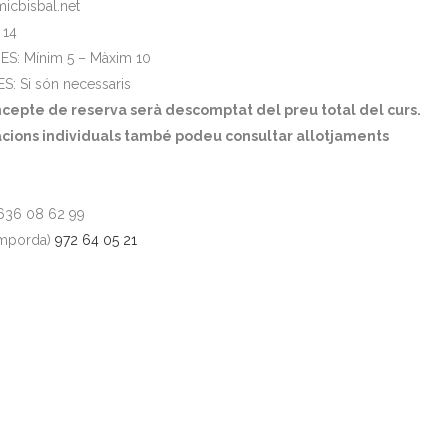
cbisbal.net
 14
: Mínim 5 – Màxim 10
 Si són necessaris
cepte de reserva serà descomptat del preu total del curs.
tacions individuals també podeu consultar allotjaments
 636 08 62 99
Emporda)
972 64 05 21