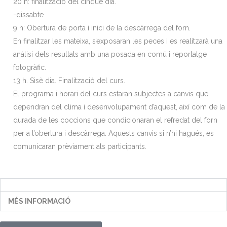
20 h: finalització del cinquè dia.
-dissabte
9 h: Obertura de porta i inici de la descàrrega del forn.
En finalitzar les mateixa, s’exposaran les peces i es realitzarà una
anàlisi dels resultats amb una posada en comú i reportatge
fotogràfic.
13 h. Sisè dia. Finalització del curs.
El programa i horari del curs estaran subjectes a canvis que
dependran del clima i desenvolupament d’aquest, així com de la
durada de les coccions que condicionaran el refredat del forn
per a l’obertura i descàrrega. Aquests canvis si n’hi hagués, es
comunicaran prèviament als participants.
MÉS INFORMACIÓ