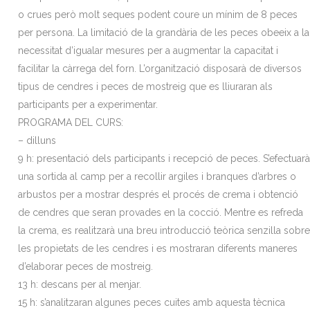
o crues però molt seques podent coure un mínim de 8 peces
per persona. La limitació de la grandària de les peces obeeix a la
necessitat d’igualar mesures per a augmentar la capacitat i
facilitar la càrrega del forn. L’organització disposarà de diversos
tipus de cendres i peces de mostreig que es lliuraran als
participants per a experimentar.
PROGRAMA DEL CURS:
– dilluns
9 h: presentació dels participants i recepció de peces. S’efectuarà
una sortida al camp per a recollir argiles i branques d’arbres o
arbustos per a mostrar després el procés de crema i obtenció
de cendres que seran provades en la cocció. Mentre es refreda
la crema, es realitzarà una breu introducció teòrica senzilla sobre
les propietats de les cendres i es mostraran diferents maneres
d’elaborar peces de mostreig.
13 h: descans per al menjar.
15 h: s’analitzaran algunes peces cuites amb aquesta tècnica