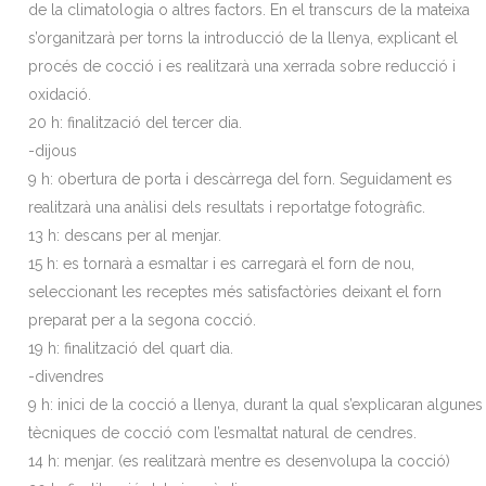
de la climatologia o altres factors. En el transcurs de la mateixa
s’organitzarà per torns la introducció de la llenya, explicant el
procés de cocció i es realitzarà una xerrada sobre reducció i
oxidació.
20 h: finalització del tercer dia.
-dijous
9 h: obertura de porta i descàrrega del forn. Seguidament es
realitzarà una anàlisi dels resultats i reportatge fotogràfic.
13 h: descans per al menjar.
15 h: es tornarà a esmaltar i es carregarà el forn de nou,
seleccionant les receptes més satisfactòries deixant el forn
preparat per a la segona cocció.
19 h: finalització del quart dia.
-divendres
9 h: inici de la cocció a llenya, durant la qual s’explicaran algunes
tècniques de cocció com l’esmaltat natural de cendres.
14 h: menjar. (es realitzarà mentre es desenvolupa la cocció)