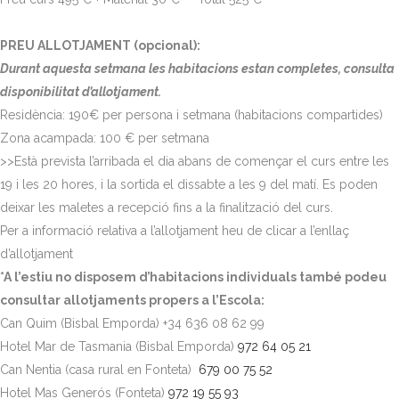
PREU ALLOTJAMENT (opcional):
Durant aquesta setmana les habitacions estan completes, consulta
disponibilitat d’allotjament.
Residència: 190€ per persona i setmana (habitacions compartides)
Zona acampada: 100 € per setmana
>>Està prevista l’arribada el dia abans de començar el curs entre les
19 i les 20 hores, i la sortida el dissabte a les 9 del matí. Es poden
deixar les maletes a recepció fins a la finalització del curs.
Per a informació relativa a l’allotjament heu de clicar a l’enllaç
d’allotjament
*A l’estiu no disposem d’habitacions individuals també podeu
consultar allotjaments propers a l’Escola:
Can Quim (Bisbal Emporda) +34 636 08 62 99
Hotel Mar de Tasmania (Bisbal Emporda)
972 64 05 21
Can Nentia (casa rural en Fonteta)
679 00 75 52
Hotel Mas Generós (Fonteta)
972 19 55 93