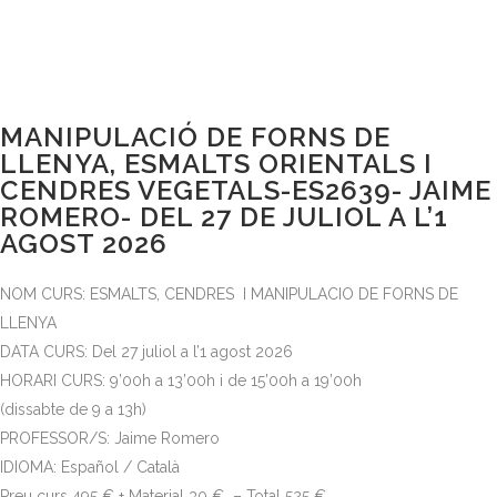
MANIPULACIÓ DE FORNS DE
LLENYA, ESMALTS ORIENTALS I
CENDRES VEGETALS-ES2639- JAIME
ROMERO- DEL 27 DE JULIOL A L’1
AGOST 2026
NOM CURS: ESMALTS, CENDRES I MANIPULACIO DE FORNS DE
LLENYA
DATA CURS: Del 27 juliol a l’1 agost 2026
HORARI CURS: 9’00h a 13’00h i de 15’00h a 19’00h
(dissabte de 9 a 13h)
PROFESSOR/S: Jaime Romero
IDIOMA: Español / Català
Preu curs 495 € + Material 30 € – Total 525 €