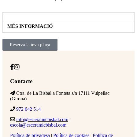
MÉS INFORMACIÓ
Reserva la teva plaça
Contacte
Ctra. de La Bisbal a Fonteta s/n 17111 Vulpellac
(Girona)
972 642 514
info@esceramicbisbal.com
|
escola@esceramicbisbal.com
Política de privadesa
|
Política de cookies
|
Política de