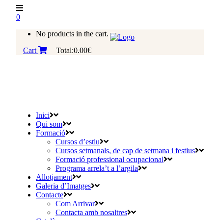
0
No products in the cart.
Cart
Total:
0.00
€
Inici
Qui som
Formació
Cursos d’estiu
Cursos setmanals, de cap de setmana i festius
Formació professional ocupacional
Programa arrela’t a l’argila
Allotjament
Galeria d’Imatges
Contacte
Com Arrivar
Contacta amb nosaltres