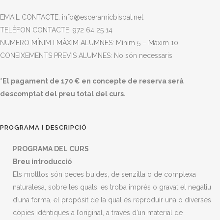
EMAIL CONTACTE: info@esceramicbisbal.net
TELÈFON CONTACTE: 972 64 25 14
NUMERO MÍNIM I MÀXIM ALUMNES: Mínim 5 – Màxim 10
CONEIXEMENTS PREVIS ALUMNES: No són necessaris
*El pagament de 170 € en concepte de reserva serà
descomptat del preu total del curs.
PROGRAMA I DESCRIPCIÓ
PROGRAMA DEL CURS
Breu introducció
Els motllos són peces buides, de senzilla o de complexa
naturalesa, sobre les quals, es troba imprès o gravat el negatiu
d’una forma, el propòsit de la qual és reproduir una o diverses
còpies idèntiques a l’original, a través d’un material de