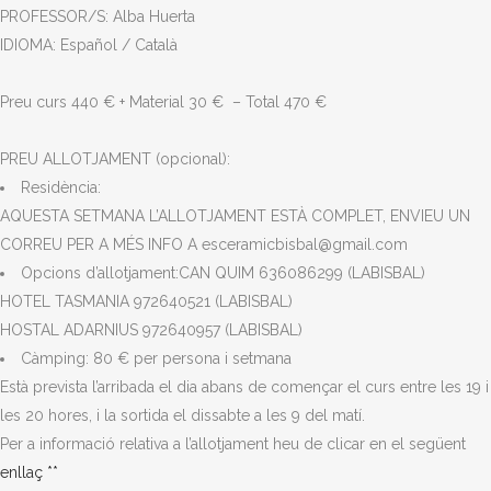
PROFESSOR/S: Alba Huerta
IDIOMA: Español / Català
Preu curs 440 € + Material 30 € – Total 470 €
PREU ALLOTJAMENT (opcional):
Residència:
AQUESTA SETMANA L’ALLOTJAMENT ESTÀ COMPLET, ENVIEU UN
CORREU PER A MÉS INFO A esceramicbisbal@gmail.com
Opcions d’allotjament:CAN QUIM 636086299 (LABISBAL)
HOTEL TASMANIA 972640521 (LABISBAL)
HOSTAL ADARNIUS 972640957 (LABISBAL)
Càmping: 80 € per persona i setmana
Està prevista l’arribada el dia abans de començar el curs entre les 19 i
les 20 hores, i la sortida el dissabte a les 9 del matí.
Per a informació relativa a l’allotjament heu de clicar en el següent
enllaç **