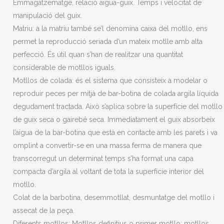
Emmagatzematge, relació aigua-guix. Temps i velocitat de
manipulació del guix.
Matriu: a la matriu també se’l denomina caixa del motllo, ens
permet la reproducció seriada d’un mateix motlle amb alta
perfecció. És útil quan s’han de realitzar una quantitat
considerable de motllos iguals.
Motllos de colada: és el sistema que consisteix a modelar o
reproduir peces per mitjà de bar-botina de colada argila líquida
degudament tractada. Això s’aplica sobre la superfície del motllo
de guix seca o gairebé seca. Immediatament el guix absorbeix
l’aigua de la bar-botina que està en contacte amb les parets i va
omplint a convertir-se en una massa ferma de manera que
transcorregut un determinat temps s’ha format una capa
compacta d’argila al voltant de tota la superfície interior del
motllo.
Colat de la barbotina, desemmotllat, desmuntatge del motllo i
assecat de la peça.
Diferents motllos: Motllos definitius o primer motllo; motllos