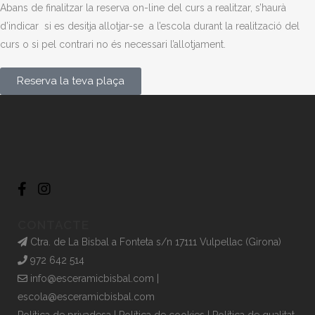
Abans de finalitzar la reserva on-line del curs a realitzar, s’haurà
d’indicar si es desitja allotjar-se a l’escola durant la realització del
curs o si pel contrari no és necessari l’allotjament.
Reserva la teva plaça
CONTACTE
Ctra. de La Bisbal a Fonteta s/n 17111 Vulpellac (Girona)
972 642 514
info@esceramicbisbal.com
|
escola@esceramicbisbal.com