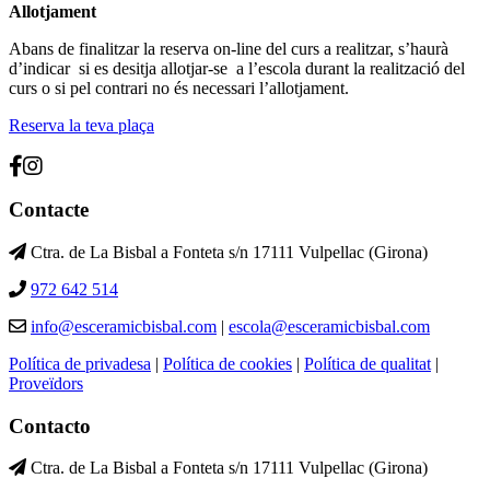
Allotjament
Abans de finalitzar la reserva on-line del curs a realitzar, s’haurà
d’indicar si es desitja allotjar-se a l’escola durant la realització del
curs o si pel contrari no és necessari l’allotjament.
Reserva la teva plaça
Contacte
Ctra. de La Bisbal a Fonteta s/n 17111 Vulpellac (Girona)
972 642 514
info@esceramicbisbal.com
|
escola@esceramicbisbal.com
Política de privadesa
|
Política de cookies
|
Política de qualitat
|
Proveïdors
Contacto
Ctra. de La Bisbal a Fonteta s/n 17111 Vulpellac (Girona)