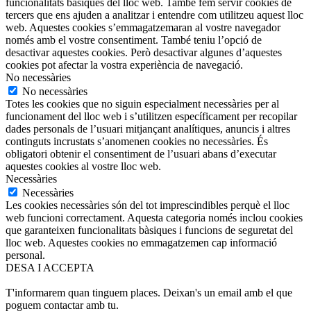
funcionalitats bàsiques del lloc web. També fem servir cookies de
tercers que ens ajuden a analitzar i entendre com utilitzeu aquest lloc
web. Aquestes cookies s’emmagatzemaran al vostre navegador
només amb el vostre consentiment. També teniu l’opció de
desactivar aquestes cookies. Però desactivar algunes d’aquestes
cookies pot afectar la vostra experiència de navegació.
No necessàries
No necessàries
Totes les cookies que no siguin especialment necessàries per al
funcionament del lloc web i s’utilitzen específicament per recopilar
dades personals de l’usuari mitjançant analítiques, anuncis i altres
continguts incrustats s’anomenen cookies no necessàries. És
obligatori obtenir el consentiment de l’usuari abans d’executar
aquestes cookies al vostre lloc web.
Necessàries
Necessàries
Les cookies necessàries són del tot imprescindibles perquè el lloc
web funcioni correctament. Aquesta categoria només inclou cookies
que garanteixen funcionalitats bàsiques i funcions de seguretat del
lloc web. Aquestes cookies no emmagatzemen cap informació
personal.
DESA I ACCEPTA
T'informarem quan tinguem places. Deixan's un email amb el que
poguem contactar amb tu.