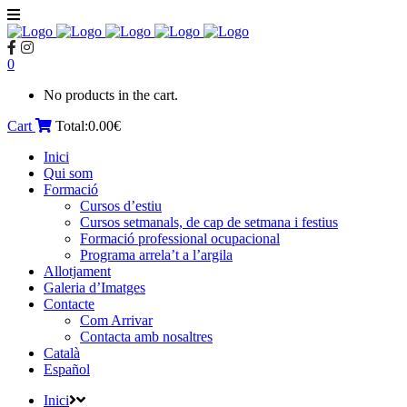
0
No products in the cart.
Cart
Total:
0.00
€
Inici
Qui som
Formació
Cursos d’estiu
Cursos setmanals, de cap de setmana i festius
Formació professional ocupacional
Programa arrela’t a l’argila
Allotjament
Galeria d’Imatges
Contacte
Com Arrivar
Contacta amb nosaltres
Català
Español
Inici