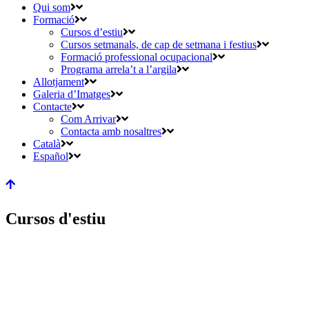
Qui som
Formació
Cursos d’estiu
Cursos setmanals, de cap de setmana i festius
Formació professional ocupacional
Programa arrela’t a l’argila
Allotjament
Galeria d’Imatges
Contacte
Com Arrivar
Contacta amb nosaltres
Català
Español
Cursos d'estiu