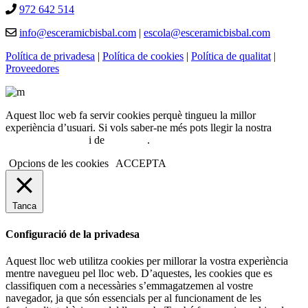
972 642 514
info@esceramicbisbal.com
|
escola@esceramicbisbal.com
Política de privadesa
|
Política de cookies
|
Política de qualitat
|
Proveedores
Aquest lloc web fa servir cookies perquè tingueu la millor
experiència d’usuari. Si vols saber-ne més pots llegir la nostra
política de cookies
i de
privacitat
.
Opcions de les cookies
ACCEPTA
Tanca
Configuració de la privadesa
Aquest lloc web utilitza cookies per millorar la vostra experiència
mentre navegueu pel lloc web. D’aquestes, les cookies que es
classifiquen com a necessàries s’emmagatzemen al vostre
navegador, ja que són essencials per al funcionament de les