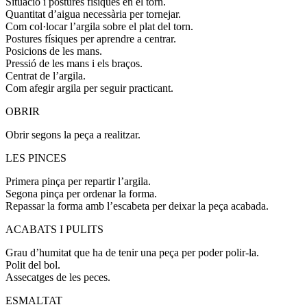
Situació i postures físiques en el torn.
Quantitat d’aigua necessària per tornejar.
Com col·locar l’argila sobre el plat del torn.
Postures físiques per aprendre a centrar.
Posicions de les mans.
Pressió de les mans i els braços.
Centrat de l’argila.
Com afegir argila per seguir practicant.
OBRIR
Obrir segons la peça a realitzar.
LES PINCES
Primera pinça per repartir l’argila.
Segona pinça per ordenar la forma.
Repassar la forma amb l’escabeta per deixar la peça acabada.
ACABATS I PULITS
Grau d’humitat que ha de tenir una peça per poder polir-la.
Polit del bol.
Assecatges de les peces.
ESMALTAT