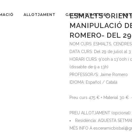
ESMALTS ORIENT
MACIÓ
ALLOTJAMENT
GALERIA D’IMATGES
CONT
MANIPULACIÓ DE
ROMERO- DEL 29 
NOM CURS: ESMALTS, CENDRES
DATA CURS: Del 29 de juliol al 3
HORARI CURS: 9’00h a 13’00h i d
(dissabte de 9 a 13h)
PROFESSOR/S: Jaime Romero
IDIOMA: Español / Català
Preu curs 475 € + Material 30 € 
PREU ALLOTJAMENT (opcional):
Residència: AQUESTA SETM
MÉS INFO A esceramicbisbal@gma