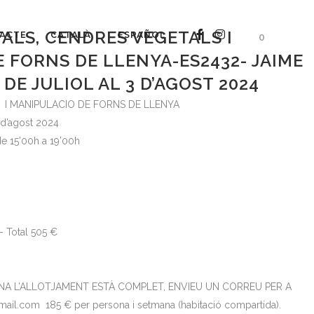
ALS, CENDRES VEGETALS I
ACTE
CATALÀ
ESPAÑOL
0
 FORNS DE LLENYA-ES2432- JAIME
DE JULIOL AL 3 D’AGOST 2024
 I MANIPULACIO DE FORNS DE LLENYA
 d’agost 2024
e 15’00h a 19’00h
– Total 505 €
ANA L’ALLOTJAMENT ESTÀ COMPLET, ENVIEU UN CORREU PER A
il.com 185 € per persona i setmana (habitació compartida).