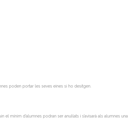
umnes poden portar les seves eines si ho desitgen.
in el mínim d’alumnes podran ser anul·lats i s’avisarà als alumnes un