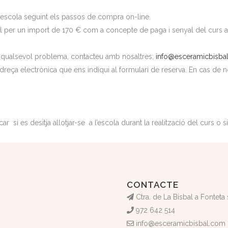
 l’escola seguint els passos de compra on-line.
 per un import de 170 € com a concepte de paga i senyal del curs a rea
niu qualsevol problema, contacteu amb nosaltres;
info@esceramicbisbal
dreça electrònica que ens indiqui al formulari de reserva. En cas de no
car si es desitja allotjar-se a l’escola durant la realització del curs o s
CONTACTE
Ctra. de La Bisbal a Fonteta
972 642 514
info@esceramicbisbal.com