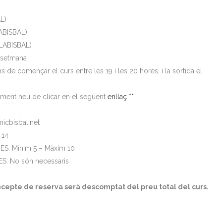
L)
ABISBAL)
LABISBAL)
 setmana
ans de començar el curs entre les 19 i les 20 hores, i la sortida el
tjament heu de clicar en el següent
enllaç **
cbisbal.net
 14
: Mínim 5 – Màxim 10
: No són necessaris
cepte de reserva serà descomptat del preu total del curs.