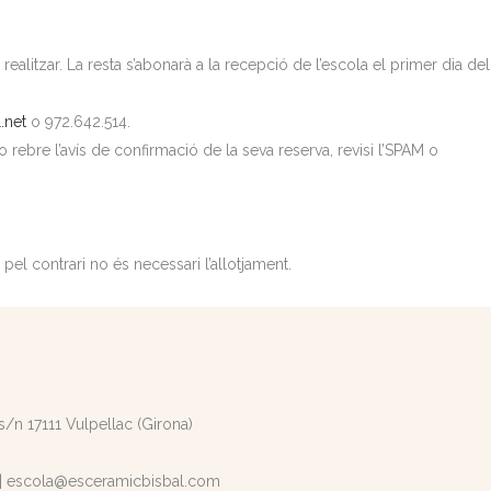
litzar. La resta s’abonarà a la recepció de l’escola el primer dia del
.net
o 972.642.514.
 rebre l’avís de confirmació de la seva reserva, revisi l’SPAM o
i pel contrari no és necessari l’allotjament.
 s/n 17111 Vulpellac (Girona)
|
escola@esceramicbisbal.com