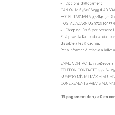
Opcions d’allotjament:
CAN QUIM 636086299 (LABISBA
HOTEL TASMANIA 972640521 (L
HOSTAL ADARNIUS 972640957 (
Càmping: 80 € per persona i
Està prevista l’arribada el dia ab
dissabte a les 9 del matí.
Per a informació relativa a l’allo
EMAIL CONTACTE: info@escerami
TELÈFON CONTACTE: 972 64 25
NUMERO MÍNIM I MÀXIM ALUMNES
CONEIXEMENTS PREVIS ALUMNES
*El pagament de 170 € en con