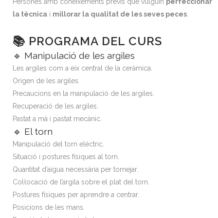
Persones amb coneixements previs que vulguin
perfeccionar
la tècnica
i
millorar la qualitat de les seves peces
.
📚 PROGRAMA DEL CURS
🔹 Manipulació de les argiles
Les argiles com a eix central de la ceràmica.
Origen de les argiles.
Precaucions en la manipulació de les argiles.
Recuperació de les argiles.
Pastat a mà i pastat mecànic.
🔹 El torn
Manipulació del torn elèctric.
Situació i postures físiques al torn.
Quantitat d’aigua necessària per tornejar.
Col·locació de l’argila sobre el plat del torn.
Postures físiques per aprendre a centrar.
Posicions de les mans.