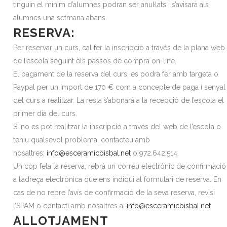
tinguin el mínim d’alumnes podran ser anul·lats i s’avisarà als
alumnes una setmana abans.
RESERVA:
Per reservar un curs, cal fer la inscripció a través de la plana web
de l’escola seguint els passos de compra on-line.
El pagament de la reserva del curs, es podrà fer amb targeta o
Paypal per un import de 170 € com a concepte de paga i senyal
del curs a realitzar. La resta s’abonarà a la recepció de l’escola el
primer dia del curs.
Si no es pot realitzar la inscripció a través del web de l’escola o
teniu qualsevol problema, contacteu amb
nosaltres;
info@esceramicbisbal.net
o 972.642.514.
Un cop feta la reserva, rebrà un correu electrònic de confirmació
a l’adreça electrònica que ens indiqui al formulari de reserva. En
cas de no rebre l’avís de confirmació de la seva reserva, revisi
l’SPAM o contacti amb nosaltres a:
info@esceramicbisbal.net
ALLOTJAMENT