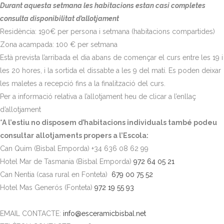
Durant aquesta setmana les habitacions estan casi completes
consulta disponibilitat d’allotjament
Residència: 190€ per persona i setmana (habitacions compartides)
Zona acampada: 100 € per setmana
Està prevista l’arribada el dia abans de començar el curs entre les 19 i
les 20 hores, i la sortida el dissabte a les 9 del matí. Es poden deixar
les maletes a recepció fins a la finalització del curs.
Per a informació relativa a l’allotjament heu de clicar a l’enllaç
d’allotjament
*A l’estiu no disposem d’habitacions individuals també podeu
consultar allotjaments propers a l’Escola:
Can Quim (Bisbal Emporda) +34 636 08 62 99
Hotel Mar de Tasmania (Bisbal Emporda)
972 64 05 21
Can Nentia (casa rural en Fonteta)
679 00 75 52
Hotel Mas Generós (Fonteta)
972 19 55 93
EMAIL CONTACTE:
info@esceramicbisbal.net