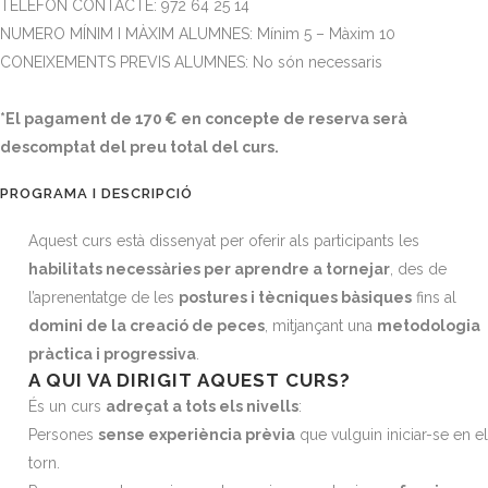
TELÈFON CONTACTE: 972 64 25 14
NUMERO MÍNIM I MÀXIM ALUMNES: Mínim 5 – Màxim 10
CONEIXEMENTS PREVIS ALUMNES: No són necessaris
*El pagament de 170 € en concepte de reserva serà
descomptat del preu total del curs.
PROGRAMA I DESCRIPCIÓ
Aquest curs està dissenyat per oferir als participants les
habilitats necessàries per aprendre a tornejar
, des de
l’aprenentatge de les
postures i tècniques bàsiques
fins al
domini de la creació de peces
, mitjançant una
metodologia
pràctica i progressiva
.
A QUI VA DIRIGIT AQUEST CURS?
És un curs
adreçat a tots els nivells
:
Persones
sense experiència prèvia
que vulguin iniciar-se en el
torn.