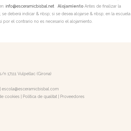
en:
info@esceramicbisbal.net
Alojamiento
Antes de finalizar la
r, se deberá indicar & nbsp; si se desea alojarse & nbsp; en la escuela
si por el contrario no es necesario el alojamiento.
 s/n 17111 Vulpellac (Girona)
|
escola@esceramicbisbal.com
 de cookies
|
Política de qualitat
|
Proveedores