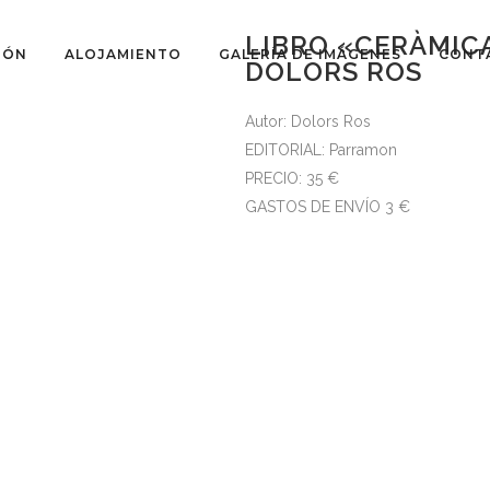
LIBRO «CERÀMICA
IÓN
ALOJAMIENTO
GALERÍA DE IMÁGENES
CONT
DOLORS ROS
Autor: Dolors Ros
EDITORIAL: Parramon
PRECIO: 35 €
GASTOS DE ENVÍO 3 €