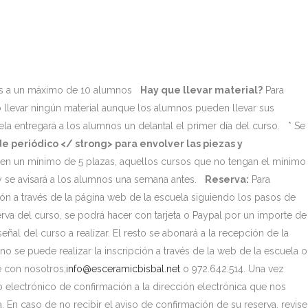
das a un máximo de 10 alumnos
Hay que llevar material?
Para
o llevar ningún material aunque los alumnos pueden llevar sus
ela entregará a los alumnos un delantal el primer día del curso. * Se
de periódico </ strong> para envolver las piezas y
nen un mínimo de 5 plazas, aquellos cursos que no tengan el mínimo
 se avisará a los alumnos una semana antes.
Reserva:
Para
ción a través de la página web de la escuela siguiendo los pasos de
rva del curso, se podrá hacer con tarjeta o Paypal por un importe de
l del curso a realizar. El resto se abonará a la recepción de la
 no se puede realizar la inscripción a través de la web de la escuela o
e con nosotros;
info@esceramicbisbal.net
o 972.642.514. Una vez
eo electrónico de confirmación a la dirección electrónica que nos
. En caso de no recibir el aviso de confirmación de su reserva, revise