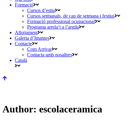
Formació
Cursos d’estiu
Cursos setmanals, de cap de setmana i festius
Formació professional ocupacional
Programa arrela’t a l’argila
Allotjament
Galeria d’Imatges
Contacte
Com Arrivar
Contacta amb nosaltres
Català
Author: escolaceramica