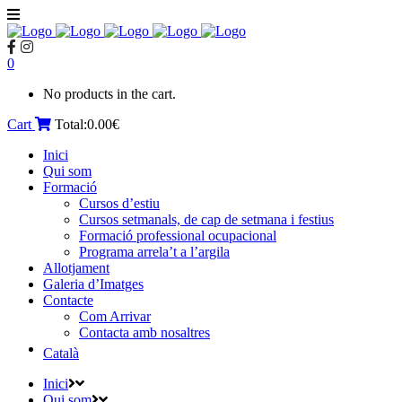
0
No products in the cart.
Cart
Total:
0.00
€
Inici
Qui som
Formació
Cursos d’estiu
Cursos setmanals, de cap de setmana i festius
Formació professional ocupacional
Programa arrela’t a l’argila
Allotjament
Galeria d’Imatges
Contacte
Com Arrivar
Contacta amb nosaltres
Català
Inici
Qui som